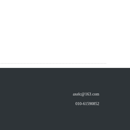
axelc@163.com
010-61590852