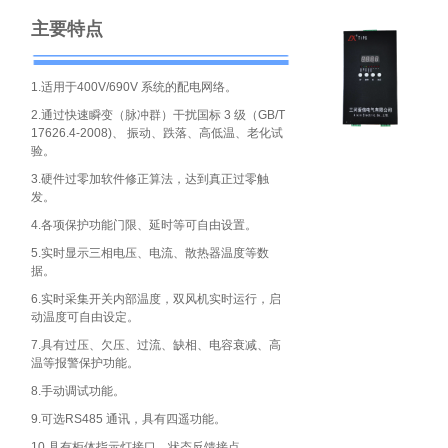
主要特点
1.适用于400V/690V 系统的配电网络。
2.通过快速瞬变（脉冲群）干扰国标 3 级（GB/T
17626.4-2008)、 振动、跌落、高低温、老化试
验。
3.硬件过零加软件修正算法，达到真正过零触
发。
4.各项保护功能门限、延时等可自由设置。
5.实时显示三相电压、电流、散热器温度等数
据。
6.实时采集开关内部温度，双风机实时运行，启
动温度可自由设定。
7.具有过压、欠压、过流、缺相、电容衰减、高
温等报警保护功能。
8.手动调试功能。
9.可选RS485 通讯，具有四遥功能。
10.具有柜体指示灯接口，状态反馈接点。