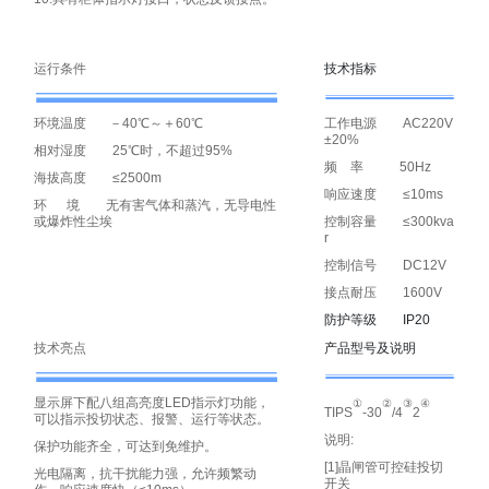
运行条件
技术指标
环境温度 －40℃～＋60℃
工作电源 AC220V
±20%
相对湿度 25℃时，不超过95%
频 率 50Hz
海拔高度 ≤2500m
响应速度 ≤10ms
环 境 无有害气体和蒸汽，无导电性
或爆炸性尘埃
控制容量 ≤300kva
r
控制信号 DC12V
接点耐压 1600V
防护等级 IP20
技术亮点
产品型号及说明
显示屏下配八组高亮度LED指示灯功能，
①
②
③
④
TIPS
-30
/4
2
可以指示投切状态、报警、运行等状态。
说明:
保护功能齐全，可达到免维护。
[1]晶闸管可控硅投切
光电隔离，抗干扰能力强，允许频繁动
开关