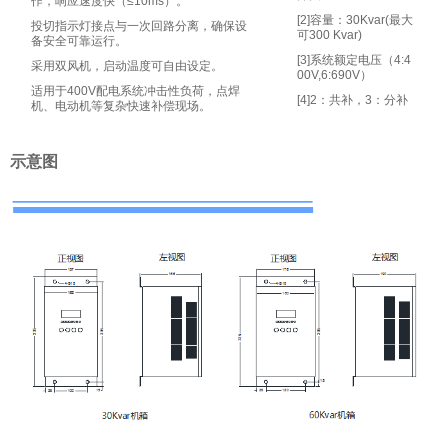
作，响应速度快（≤10ms）。
[2]容量：30Kvar(最大
投切指示灯接点与一次回路分离，确保设
可300 Kvar)
备安全可靠运行。
[3]系统额定电压（4:4
采用双风机，启动温度可自由设定。
00V,6:690V）
适用于400V配电系统冲击性负荷，点焊
[4]2：共补，3：分补
机、电动机等复杂快速补偿现场。
示意图